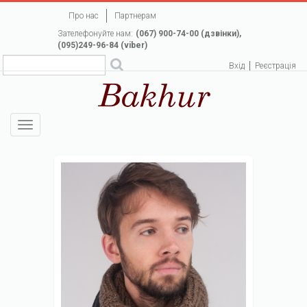
Перейти
Про нас
Партнерам
до
Зателефонуйте нам:
(067) 900-74-00 (дзвінки),
основного
(095)249-96-84 (viber)
вмісту
Вхід
Реєстрація
Toggle
navigation