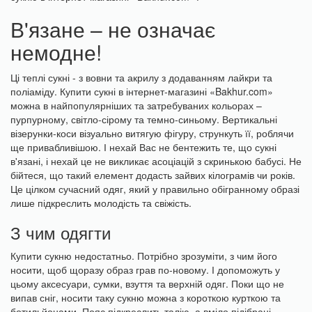
В'язане – не означає
немодне!
Ці теплі сукні - з вовни та акрилу з додаванням лайкри та
поліаміду. Купити сукні в інтернет-магазині «Bakhur.com»
можна в найпопулярніших та затребуваних кольорах –
пурпурному, світло-сірому та темно-синьому. Вертикальні
візерунки-коси візуально витягую фігуру, стрункуть її, роблячи
ще привабливішою. І нехай Вас не бентежить те, що сукні
в'язані, і нехай це не викликає асоціацій з скринькою бабусі. Не
бійтеся, що такий елемент додасть зайвих кілограмів чи років.
Це цілком сучасний одяг, який у правильно обігранному образі
лише підкреслить молодість та свіжість.
З чим одягти
Купити сукню недостатньо. Потрібно зрозуміти, з чим його
носити, щоб щоразу образ грав по-новому. І допоможуть у
цьому аксесуари, сумки, взуття та верхній одяг. Поки що не
випав сніг, носити таку сукню можна з короткою курткою та
ботильйонами. Пояс підкреслить талію, а вміло підібрані