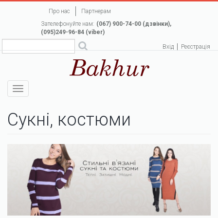
Перейти
Про нас
Партнерам
до
Зателефонуйте нам:
(067) 900-74-00 (дзвінки),
основного
(095)249-96-84 (viber)
вмісту
Вхід
Реєстрація
Toggle
navigation
Сукні, костюми