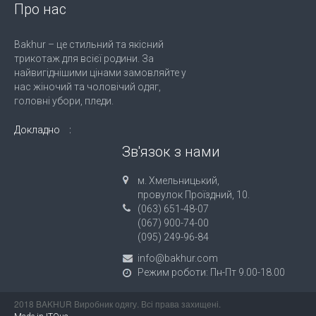
Про нас
Bakhur – це стильний та якісний
трикотаж для всієї родини. За
найвигіднішими цінами замовляйте у
нас жіночий та чоловічий одяг,
головні убори, пледи.
Докладно
Зв'язок з нами
м. Хмельницький,
провулок Проїздний, 10.
(063) 651-48-07
(067) 900-74-00
(095) 249-96-84
info@bakhur.com
Режим роботи: Пн-Пт 9.00-18.00
2018 BAKHUR Виробник одягу. Всі права захищені.
.