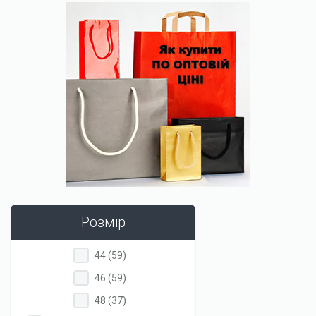
Розмір
Apply
Apply
44 (59)
44
44
Apply
Apply
46 (59)
filter
filter
46
46
Apply
Apply
48 (37)
filter
filter
48
48