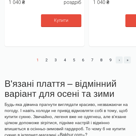
1 040 ₴
роздріб
1 040 ₴
Купити
1
2
3
4
5
6
7
8
9
›
»
В'язані плаття – відмінний
варіант для осені та зими
Будь-яка дівчина прагнути виглядати красиво, незважаючи на
погоду. І навіть холоди не привід відмовляти собі в тому, щоб
купити сукню. Звичайно, легеня вже не одягнеш, але в'язане
цілком допоможе зігрітися, підніме настрій і відмінно
впишеться в осінньо-зимовий гардероб. То чому б не купити
сукню в інтернет-магазині «Bakhur.com»?