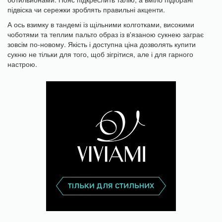
підвіска чи сережки зроблять правильні акценти.
А ось взимку в тандемі із щільними колготками, високими
чоботями та теплим пальто образ із в'язаною сукнею заграє
зовсім по-новому. Якість і доступна ціна дозволять купити
сукню не тільки для того, щоб зігрітися, але і для гарного
настрою.