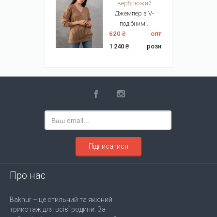
верблюжий
Джемпер з V-
подібним...
620 ₴
опт
1 240 ₴
розн
Підписатися
Про нас
Bakhur – це стильний та якісний
трикотаж для всієї родини. За