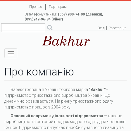
Перейти
Про нас
Партнерам
до
Зателефонуйте нам:
(067) 900-74-00 (дзвінки),
основного
(095)249-96-84 (viber)
вмісту
Вхід
Реєстрація
Toggle
navigation
Про компанію
Зареєстрована в Україні торгова марка
"Bakhur"
-
підприємство трикотажного виробництва України, що
динамічно розвивається. На ринку трикотажного одягу
підприємство працює з 2004 року.
Основний напрямок діяльності підприємства
— власне
виробництво та оптовий продаж модного одягу для чоловіків
і жінок. Підприємство випускає вироби сучасного дизайну та