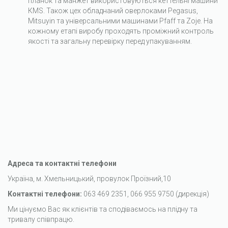
планок та манжет використовуються кеттельні машини
КMS. Також цех обладнаний оверлоками Pegasus,
Mitsuyin та універсальними машинами Pfaff та Zoje. На
кожному етапі виробу проходять проміжний контроль
якості та загальну перевірку перед упакуванням.
Адреса та контактні телефони
Українa, м. Хмельницький, провулок Проїзний,10
Контактні телефони:
063 469 2351, 066 955 9750 (дирекція)
Ми цінуємо Вас як клієнтів та сподіваємось на плідну та
тривалу співпрацю.