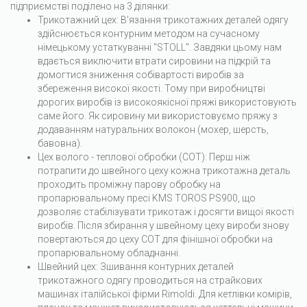
підприємстві поділено на 3 ділянки:
Трикотажний цех: В'язання трикотажних деталей одягу
здійснюється контурним методом на сучасному
німецькому устаткуванні "STOLL". Завдяки цьому нам
вдається виключити втрати сировини на підкрій та
домогтися зниження собівартості виробів за
збереження високої якості. Тому при виробництві
дорогих виробів із високоякісної пряжі використовують
саме його. Як сировину ми використовуємо пряжу з
додаванням натуральних волокон (мохер, шерсть,
бавовна).
Цех волого - теплової обробки (СОТ): Перш ніж
потрапити до швейного цеху кожна трикотажна деталь
проходить проміжну парову обробку на
пропарювальному пресі KMS TOROS PS900, що
дозволяє стабілізувати трикотаж і досягти вищої якості
виробів. Після збирання у швейному цеху вироби знову
повертаються до цеху СОТ для фінішної обробки на
пропарювальному обладнанні.
Швейний цех: Зшивання контурних деталей
трикотажного одягу проводиться на страйкових
машинах італійської фірми Rimoldi. Для кетлівки комірів,