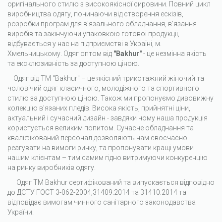
оригінального стилю з високоякісної сировини. Повний цикл
виробництва одягу, починаючи від створення ескізів,
розробки програм для в'язального обладнання, в'язання
виробів та закінчуючи упаковкою готової продукції,
відбувається у нас на підприємстві в Україні, м.
Хмельницькому. Одяг оптом від
"Bakhur"
- це незмінна якість
та ексклюзивність за доступною ціною.
Одяг від ТМ "Bakhur" – це якісний трикотажний жіночий та
чоловічий одяг класичного, молодіжного та спортивного
стилю за доступною ціною. Також ми пропонуємо дивовижну
колекцію в'язаних пледів. Висока якість, прийнятні ціни,
актуальний і сучасний дизайн - завдяки чому наша продукція
користується великим попитом. Сучасне обладнання та
кваліфікований персонал дозволяють нам своєчасно
реагувати на вимоги ринку, та пропонувати кращі умови
нашим клієнтам – тим самим гідно витримуючи конкуренцію
на ринку виробників одягу.
Одяг ТМ Bakhur сертифікований та випускається відповідно
до ДСТУ ГОСТ 3-062-2004,31409:2014 та 31410:2014 та
відповідає вимогам чинного санітарного законодавства
України.