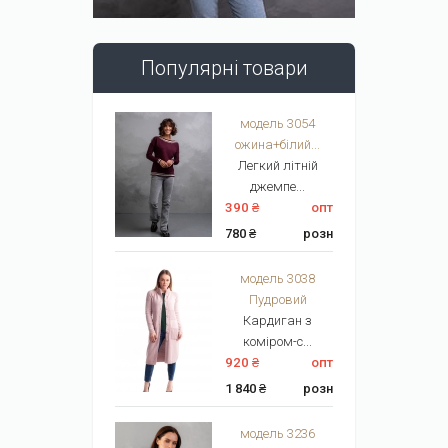
Популярні товари
модель 3054
ожина+білий...
Легкий літній
джемпе...
390 ₴
опт
780 ₴
розн
модель 3038
Пудровий
Кардиган з
коміром-с...
920 ₴
опт
1 840 ₴
розн
модель 3236