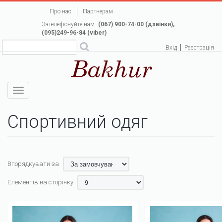
Перейти
Про нас
Партнерам
до
Зателефонуйте нам:
(067) 900-74-00 (дзвінки),
основного
(095)249-96-84 (viber)
вмісту
Вхід
Реєстрація
Toggle
navigation
Спортивний одяг
Впорядкувати за
Елементів на сторінку