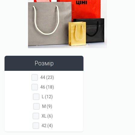
Розмір
Apply
Apply
44 (23)
44
44
Apply
Apply
46 (18)
filter
filter
46
46
Apply
Apply
L (12)
filter
filter
L
L
Apply
Apply
M (9)
filter
filter
M
M
Apply
Apply
XL (6)
filter
filter
XL
XL
Apply
Apply
42 (4)
filter
filter
42
42