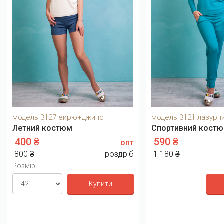
модель 3127 екрю+джинс
модель 3121 лазурн
Летний костюм
Спортивний костюм
400 ₴
590 ₴
опт
800 ₴
роздріб
1 180 ₴
Розмір
Купити