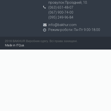
провулок Проїздний, 10.
(063) 651-48-07
(067) 900-74-00
(095) 249-96-84
info@bakhur.com
Режим роботи: Пн-Пт 9.00-18.00
2018 BAKHUR Виробник одягу. Всі права захищені.
.
Made in ITQua