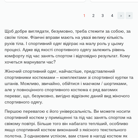
1
2
3
4
›
»
Щоб добре виглядати, безумовно, треба стежити за собою, за
своїм тілом. Фізичні вправи мають на увазі велику кількість
рухів тіла. І спортивний одяг відіграє на малу роль у цьому
процесі. Адже від якості спортивного одягу залежить рівень
комфорту під час занять спортом і відповідно результат. Кому
хочеться марнувати час?
Жіночий спортивний одяг, найчастіше, представлений
спортивними костюмами – комплектами зі спортивної куртки та
штанів. Можливо, звичайно, обійтися і маєчком / шортиками,
але у повноцінного спортивного костюма є ряд вагомих
переваг, що, безумовно, вигідно відрізняє даний вид жіночого
спортивного одягу.
Першою перевагою є його універсальність. Ви можете носити
спортивний костюм у приміщенні та під час занять спортом на
свіжому повітрі. Більше того він набагато тепліший, особливо
якщо спортивний костюм виконаний з якісного текстильного
полотна. З однаковим успіхом, вам стане в нагоді костюм як