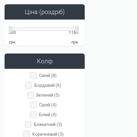
filter
filter
Ціна (роздріб)
грн.
грн.
Колір
Apply
Apply
Синій (8)
Синій
Синій
Apply
Apply
Бордовий (6)
filter
filter
Бордовий
Бордовий
Apply
Apply
Зелений (5)
filter
filter
Зелений
Зелений
Apply
Apply
Сірий (4)
filter
filter
Сірий
Сірий
Apply
Apply
Білий (4)
filter
filter
Білий
Білий
Apply
Apply
Блакитний (3)
filter
filter
Блакитний
Блакитний
Apply
Apply
Коричневий (3)
filter
filter