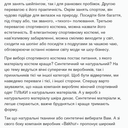
для занять шейпінгом, так і для ранкових пробіжок. Другою
перевагою є його практичність. Окрім занять спортом, він
чудово підійде для вилазок на природу. Посидіти біля багаття,
під гітару або, так званого, «тихого» полювання. Третьою
перевагою спортивного костюма, можна назвати його
естетичність. В елегантному спортивному костюмі, не
нав'язливому забарвленні, можна сміливо виходити у світ,
сходити на шопінг або посидіти з подругами за чашкою чаю,
обговорюючи останні новини світу моди чи шоу-бізнесу.
При виборі спортивного костюма постає питання, з якого
матеріалу костюм краще? Синтетичний чи натуральний? На
цю тему ведуться вічні суперечки як виробників, так і
прихильників тієї чи іншої категорії. Щоб бути відвертими, ми
наведемо переваги і тієї, і іншої сторони. Спершу варто
зауважити, що наша компанія виробляє жіночий спортивний
одяг ТІЛЬКИ з натуральних матеріалів. А у виробі з
натурального матеріалу шкіра дихає. Синтетичні матеріали ж,
легше стираються, важче брудняться і краще тримають
форму.
Так що натуральні тканини або синтетичні вибирати Вам. А зі
свого боку компанія виробник «Bakhur» пропонує широкий