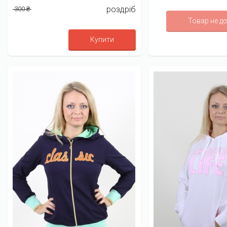
роздріб
300 ₴
Товар не д
Купити