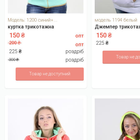
Модель: 1200 синий+...
модель 1194 белый
куртка трикотажна
Джемпер трикотаж
150 ₴
150 ₴
опт
200 ₴
225 ₴
опт
225 ₴
роздріб
Товар не д
роздріб
300 ₴
Товар не доступний