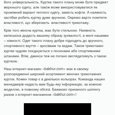
його універсальність. Куртка такого плану може бути предмет
верхнього одягу, але також може використовуватися як
проміжний варіант теплого одягу, замість кофти. А наявність
застібки робить куртку дуже зручною. Окремо варто помітити
властивості, що зберігають властивості трикотажу.
Крім того жіноча куртка, має бути стильною. Наявність
капюшона додасть вашому образу зухвалості, а милі нашивки
– ніжності. Одяг такого плану добре підходить до зручного,
спортивного взуття – кросівкам та кедам. Також трикотажні
куртки чудово поєднуються з лосинами або спортивними
штанами. Втім, джинси теж не погано виглядатимуть з такою
курткою.
Наш інтернет-магазин «bakhur.com» має в своєму
розпорядженні широкий асортимент жіночих трикотажних
курток. Кожен товар є в декількох кольорах. Команда наших
менеджерів надасть вам будь-яку інформацію, за кожною
моделлю, в повному обсязі. Бажаємо приємного шопінгу
разом з інтернет-магазином «bakhur.com»!