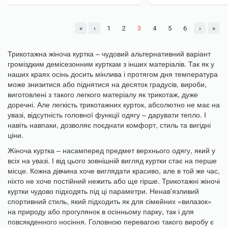
«
‹
1
2
3
4
5
6
›
»
Трикотажна жіноча куртка – чудовий альтернативний варіант
громіздким демісезонним курткам з інших матеріалів. Так як у
наших краях осінь досить мінлива і протягом дня температура
може знизитися або піднятися на десяток градусів, вироби,
виготовлені з такого легкого матеріалу як трикотаж, дуже
доречні. Але легкість трикотажних курток, абсолютно не має на
увазі, відсутність головної функції одягу – дарувати тепло. І
навіть навпаки, дозволяє поєднати комфорт, стиль та вигідні
ціни.
Жіноча куртка – насамперед предмет верхнього одягу, який у
всіх на увазі. І від цього зовнішній вигляд куртки стає на перше
місце. Кожна дівчина хоче виглядати красиво, але в той же час,
ніхто не хоче постійний нежить або ще гірше. Трикотажні жіночі
куртки чудово підходять під ці параметри. Ненав'язливий
спортивний стиль, який підходить як для сімейних «вилазок»
на природу або прогулянок в осінньому парку, так і для
повсякденного носіння. Головною перевагою такого виробу є