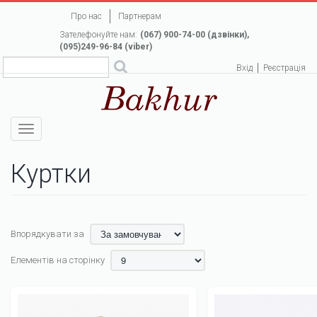
Перейти
Про нас
Партнерам
до
Зателефонуйте нам:
(067) 900-74-00 (дзвінки),
основного
(095)249-96-84 (viber)
вмісту
Вхід
Реєстрація
Toggle
navigation
Куртки
Впорядкувати за
Елементів на сторінку