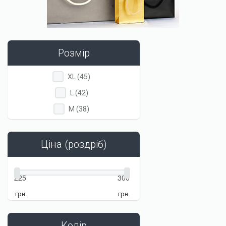
Розмір
Apply
Apply
XL (45)
XL
XL
Apply
Apply
L (42)
filter
filter
L
L
Apply
Apply
M (38)
filter
filter
M
M
filter
filter
Ціна (роздріб)
грн.
грн.
Колір