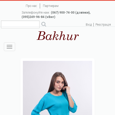
Перейти
Про нас
Партнерам
до
Зателефонуйте нам:
(067) 900-74-00 (дзвінки),
основного
(095)249-96-84 (viber)
вмісту
Вхід
Реєстрація
Toggle
navigation