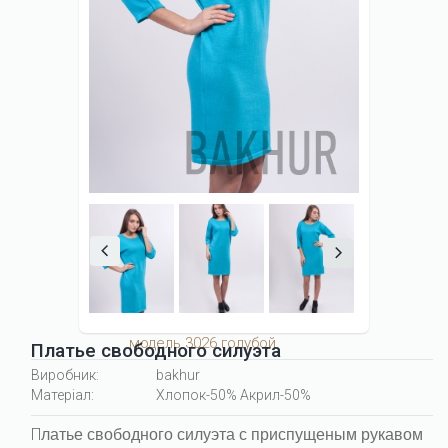
модель 3026 голубой
Платье свободного силуэта
Виробник:
bakhur
Матеріал:
Хлопок-50% Акрил-50%
П
латье свободного силуэта с приспущеным рукавом