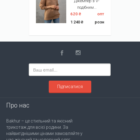
Джемпер з V-
подібним...
620 ₴
опт
1 240 ₴
розн
Підписатися
Про нас
Bakhur – це стильний та якісний
трикотаж для всієї родини. За
найвигіднішими цінами замовляйте у
нас жіночий та чоловічий одяг,