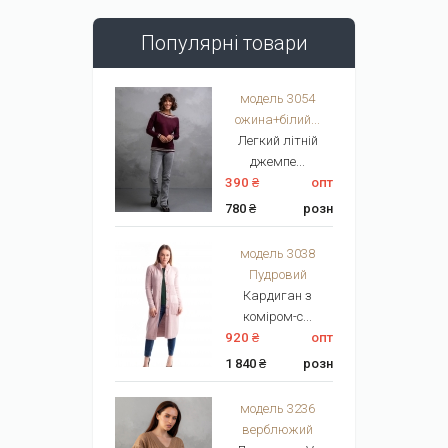
Популярні товари
модель 3054
ожина+білий...
Легкий літній
джемпе...
390 ₴
опт
780 ₴
розн
модель 3038
Пудровий
Кардиган з
коміром-с...
920 ₴
опт
1 840 ₴
розн
модель 3236
верблюжий