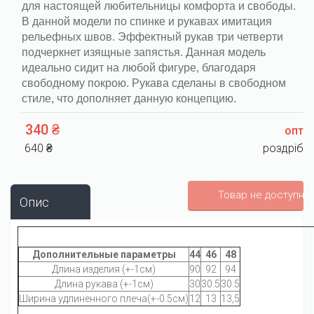
для настоящей любительницы комфорта и свободы.
В данной модели по спинке и рукавах имитация
рельефных швов. Эффектный рукав три четверти
подчеркнет изящные запястья. Данная модель
идеально сидит на любой фигуре, благодаря
свободному покрою. Рукава сделаны в свободном
стиле, что дополняет данную концепцию.
340 ₴
опт
640 ₴
роздріб
Товар не доступни
Опис
Дополнительные параметры
44
46
48
Длина изделия (+-1см)
90
92
94
Длина рукава (+-1см)
30
30.5
30.5
Ширина удлиненного плеча(+-0.5см)
12
13
13,5