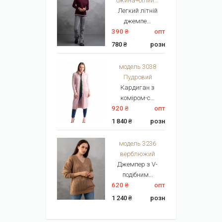
ожина+білий...
Легкий літній
джемпе...
390 ₴
опт
780 ₴
розн
модель 3038
Пудровий
Кардиган з
коміром-с...
920 ₴
опт
1 840 ₴
розн
модель 3236
верблюжий
Джемпер з V-
подібним...
620 ₴
опт
1 240 ₴
розн