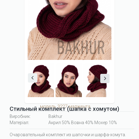
модель 3227 маджента
Стильный комплект (шапка с хомутом)
Виробник:
Bakhur
Матеріал:
Акрил 50% Вовна 40% Мохер 10%
Очаровательный комплект из шапочки и шарфа-хомута.