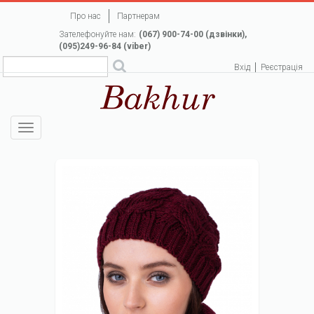
Перейти
Про нас
Партнерам
до
Зателефонуйте нам:
(067) 900-74-00 (дзвінки),
основного
(095)249-96-84 (viber)
вмісту
Вхід
Реєстрація
Toggle
navigation