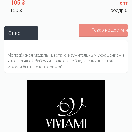
105 ₴
опт
150 ₴
роздріб
Товар не доступни
Опис
Молодёжная модель цвета с изумительным украшением в
виде летящей бабочки позволит обладательнице этой
модели быть неповторимой.