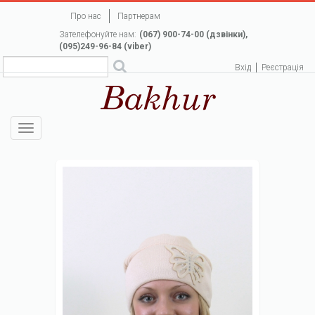
Перейти
Про нас
Партнерам
до
Зателефонуйте нам:
(067) 900-74-00 (дзвінки),
основного
(095)249-96-84 (viber)
вмісту
Вхід
Реєстрація
Toggle
navigation