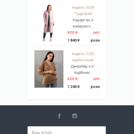
модель 3038
Пудровий
Кардиган з
коміром-с...
920 ₴
опт
1 840 ₴
розн
модель 3236
верблюжий
Джемпер з V-
подібним...
620 ₴
опт
1 240 ₴
розн