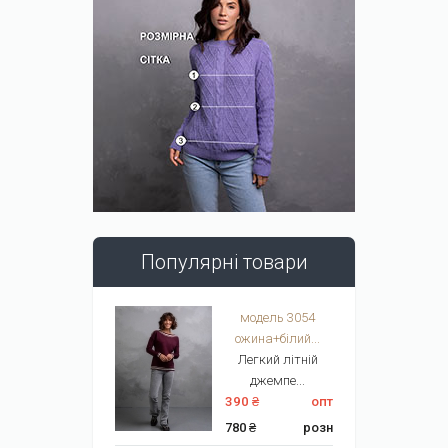
Популярні товари
модель 3054
ожина+білий...
Легкий літній
джемпе...
390 ₴
опт
780 ₴
розн