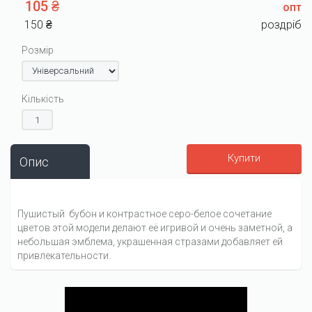
105 ₴
опт
150 ₴
роздріб
Розмір
Кількість
Купити
Опис
Пушистый бубон и контрастное серо-белое сочетание
цветов этой модели делают её игривой и очень заметной, а
небольшая эмблема, украшенная стразами добавляет ей
привлекательности.