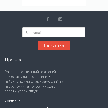
Підписатися
Про нас
Bakhur – це стильний та якісний
трикотаж для всієї родини. За
найвигіднішими цінами замовляйте у
нас жіночий та чоловічий одяг,
головні убори, пледи.
Докладно