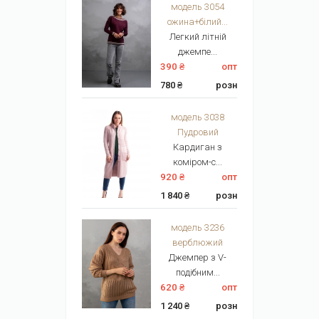
модель 3054
ожина+білий...
Легкий літній
джемпе...
390 ₴
опт
780 ₴
розн
модель 3038
Пудровий
Кардиган з
коміром-с...
920 ₴
опт
1 840 ₴
розн
модель 3236
верблюжий
Джемпер з V-
подібним...
620 ₴
опт
1 240 ₴
розн