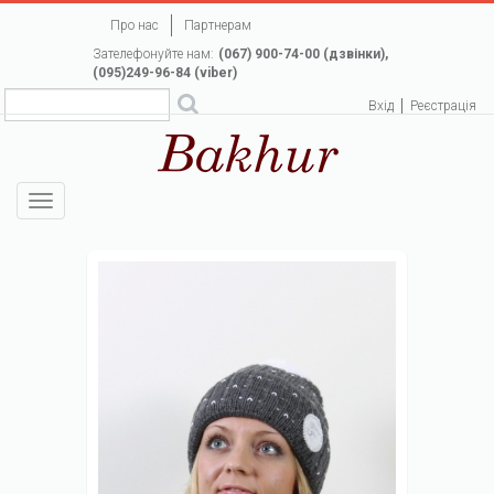
Перейти
Про нас
Партнерам
до
Зателефонуйте нам:
(067) 900-74-00 (дзвінки),
основного
(095)249-96-84 (viber)
вмісту
Вхід
Реєстрація
Toggle
navigation