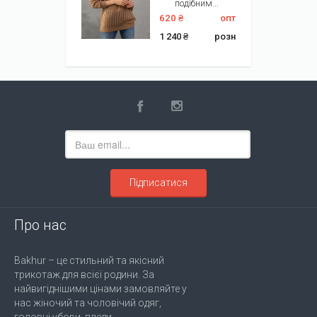
подібним...
620 ₴
опт
1 240 ₴
розн
Підписатися
Про нас
Bakhur – це стильний та якісний
трикотаж для всієї родини. За
найвигіднішими цінами замовляйте у
нас жіночий та чоловічий одяг,