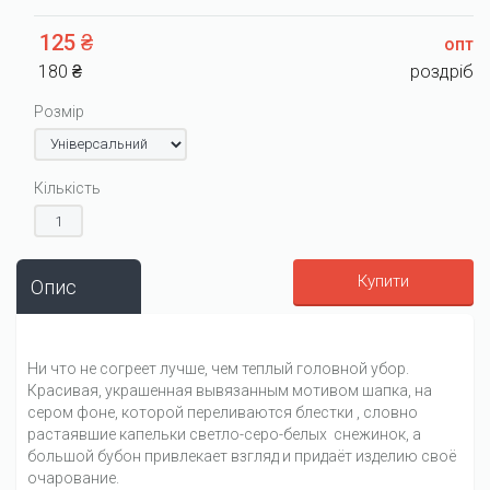
125 ₴
опт
180 ₴
роздріб
Розмір
Кількість
Купити
Опис
Ни что не согреет лучше, чем теплый головной убор.
Красивая, украшенная вывязанным мотивом шапка, на
сером фоне, которой переливаются блестки , словно
растаявшие капельки светло-серо-белых снежинок, а
большой бубон привлекает взгляд и придаёт изделию своё
очарование.