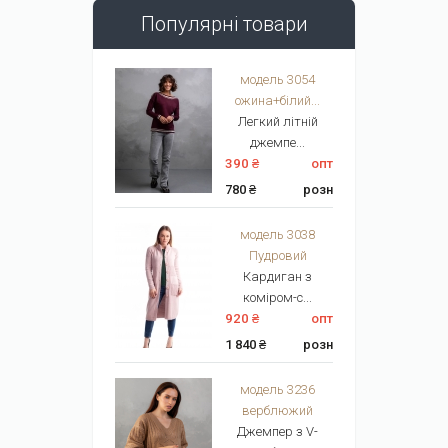
Популярні товари
модель 3054
ожина+білий...
Легкий літній
джемпе...
390 ₴
опт
780 ₴
розн
модель 3038
Пудровий
Кардиган з
коміром-с...
920 ₴
опт
1 840 ₴
розн
модель 3236
верблюжий
Джемпер з V-