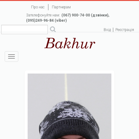
Перейти
Про нас
Партнерам
до
Зателефонуйте нам:
(067) 900-74-00 (дзвінки),
основного
(095)249-96-84 (viber)
вмісту
Вхід
Реєстрація
Toggle
navigation