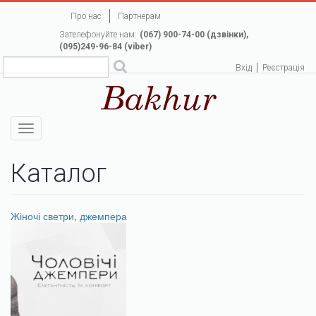
Перейти
Про нас
Партнерам
до
Зателефонуйте нам:
(067) 900-74-00 (дзвінки),
основного
(095)249-96-84 (viber)
вмісту
Вхід
Реєстрація
Toggle
navigation
Каталог
Жіночі светри, джемпера