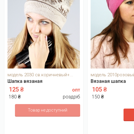
модель 2030 св.коричневый+...
модель 2010розовый
Шапка вязаная
Вязаная шапка
125 ₴
105 ₴
опт
180 ₴
роздріб
150 ₴
Товар не доступний