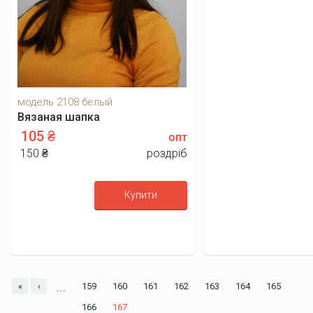
модель 2108 белый
Вязаная шапка
105 ₴
опт
150 ₴
роздріб
Купити
…
«
‹
159
160
161
162
163
164
165
166
167